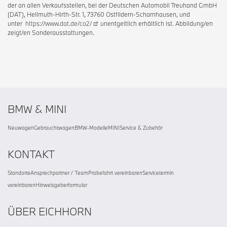
der an allen Verkaufsstellen, bei der Deutschen Automobil Treuhand GmbH
(DAT), Hellmuth-Hirth-Str. 1, 73760 Ostfildern-Scharnhausen, und
unter
https://www.dat.de/co2/
unentgeltlich erhältlich ist. Abbildung/en
zeigt/en Sonderausstattungen.
BMW & MINI
Neuwagen
Gebrauchtwagen
BMW-Modelle
MINI
Service & Zubehör
KONTAKT
Standorte
Ansprechpartner / Team
Probefahrt vereinbaren
Servicetermin
vereinbaren
Hinweisgeberformular
ÜBER EICHHORN