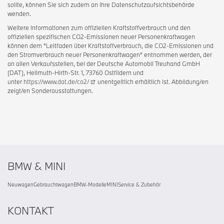
sollte, können Sie sich zudem an Ihre Datenschutzaufsichtsbehörde
wenden.
Weitere Informationen zum offiziellen Kraftstoffverbrauch und den
offiziellen spezifischen CO2-Emissionen neuer Personenkraftwagen
können dem "Leitfaden über Kraftstoffverbrauch, die CO2-Emissionen und
den Stromverbrauch neuer Personenkraftwagen" entnommen werden, der
an allen Verkaufsstellen, bei der Deutsche Automobil Treuhand GmbH
(DAT), Hellmuth-Hirth-Str. 1, 73760 Ostfildern und
unter
https://www.dat.de/co2/
unentgeltlich erhältlich ist. Abbildung/en
zeigt/en Sonderausstattungen.
BMW & MINI
Neuwagen
Gebrauchtwagen
BMW-Modelle
MINI
Service & Zubehör
KONTAKT