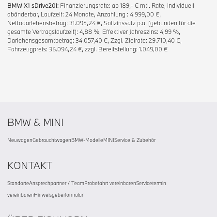
BMW X1 sDrive20i:
Finanzierungsrate: ab 189,- € mtl. Rate, individuell
abänderbar, Laufzeit: 24 Monate, Anzahlung : 4.999,00 €,
Nettodarlehensbetrag: 31.095,24 €, Sollzinssatz p.a. (gebunden für die
gesamte Vertragslaufzeit): 4,88 %, Effektiver Jahreszins: 4,99 %,
Darlehensgesamtbetrag: 34.057,40 €, Zzgl. Zielrate: 29.710,40 €,
Fahrzeugpreis: 36.094,24 €, zzgl. Bereitstellung: 1.049,00 €
BMW & MINI
Neuwagen
Gebrauchtwagen
BMW-Modelle
MINI
Service & Zubehör
KONTAKT
Standorte
Ansprechpartner / Team
Probefahrt vereinbaren
Servicetermin
vereinbaren
Hinweisgeberformular