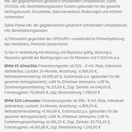
inkl. der gegebenenfalls gesetzlich anfallenden Umsatzsteuer, Stand
07/2026, inkl. Bereitstellungskosten Sollzins gebunden für die gesamte
Vertragslaufzeit, Druckfehler, Zwischenverkauf, Änderungen und Irrtümer
vorbehalten
3)Alle Preise inkl. der gegebenenfalls gesetzlich anfallenden Umsatzsteuer;
inkl. Bereitstellungskosten
4) Preisvorteil gegenüber der UPE/UPE= unverbindliche Preisempfehlung
des Herstellers, Preisliste Deutschland.
5) Nur in Verbindung mit Wartung und Reparatur gültig. Wartung &
Reparatur gemäß der Bedingungen von 36 Monaten und 5.000 km p.a..
BMW X5 xDrive30d:
Finanzierungsrate: ab 529, - € mtl. Rate, individuell
abänderbar, Laufzeit: 24 Monate, Anzahlung : 6.999,00 €,
Nettodarlehensbetrag: 69.695,60 €, Sollzinssatz p.a. (gebunden für die
gesamte Vertragslaufzeit): 4,88 %, Effektiver Jahreszins: 4,99 %,
Darlehensgesamtbetrag: 76.213,00 €, Zzgl. Zielrate: 64.046,00 €,
Fahrzeugpreis: 76.69460 €, zzgl. Bereitstellung: 1.399,00 €
BMW 520i Limousine:
Finanzierungsrate: ab 399,- € mtl. Rate, individuell
abänderbar, Laufzeit: 24 Monate, Anzahlung : 4.999,00 €,
Nettodarlehensbetrag: 41.166,68 €, Sollzinssatz p.a. (gebunden für die
gesamte Vertragslaufzeit): 4,88 %, Effektiver Jahreszins: 4,99 %,
Darlehensgesamtbetrag: 44.916,20 €, Zzgl. Zielrate: 35.739,20 €,
Fahrzeugpreis: 46.165,68 €, zzgl. Bereitstellung: 1.249,00 €