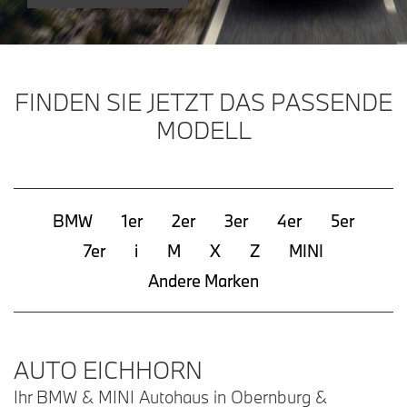
FINDEN SIE JETZT DAS PASSENDE
MODELL
BMW
1er
2er
3er
4er
5er
7er
i
M
X
Z
MINI
Andere Marken
AUTO EICHHORN
Ihr BMW & MINI Autohaus in Obernburg &