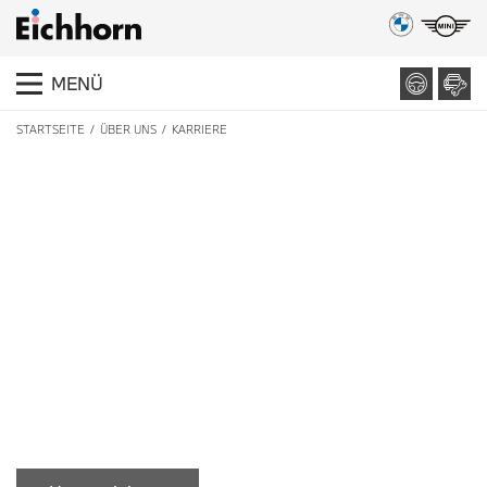
MENÜ
STARTSEITE
ÜBER UNS
KARRIERE
BMW AUTOHAUS EICHHORN
W
erden
S
ie jetzt
T
eil unserer
F
amilie
!