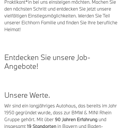
Praktikant*in bei uns einsteigen möchten. Machen Sie
den nächsten Schritt und entdecken Sie jetzt unsere
vielfältigen Einstiegsmöglichkeiten. Werden Sie Teil
unserer Eichhorn Familie und finden Sie Ihre berufliche
Heimat!
E
ntdecken
S
ie unsere
J
ob
-
A
ngebote
!
U
nsere
W
erte
.
Wir sind ein langjähriges Autohaus, das bereits im Jahr
1950 gegründet wurde, dass zur BMW & MINI Rhein
Gruppe gehört. Mit über
90 Jahren Erfahrung
und
insgesamt
19 Standorten
in Bayern und Baden-