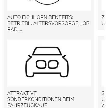
AUTO EICHHORN BENEFITS:
ZE
BETRIEBL. ALTERSVORSORGE, JOB
UR
RAD,...
ATTRAKTIVE
SO
SONDERKONDITIONEN BEIM
UR
FAHRZEUGKAUF
W