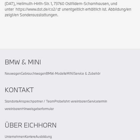
(DAT), Hellmuth-Hirth-Str. 1, 73760 Ostfildern-Scharnhausen, und
unter
https://www.dat.de/co2/
unentgeltlich erhältlich ist. Abbildung/en
zeigt/en Sonderausstattungen.
BMW & MINI
Neuwagen
Gebrauchtwagen
BMW-Modelle
MINI
Service & Zubehör
KONTAKT
Standorte
Ansprechpartner / Team
Probefahrt vereinbaren
Servicetermin
vereinbaren
Hinweisgeberformular
ÜBER EICHHORN
Unternehmen
Karriere
Ausbildung