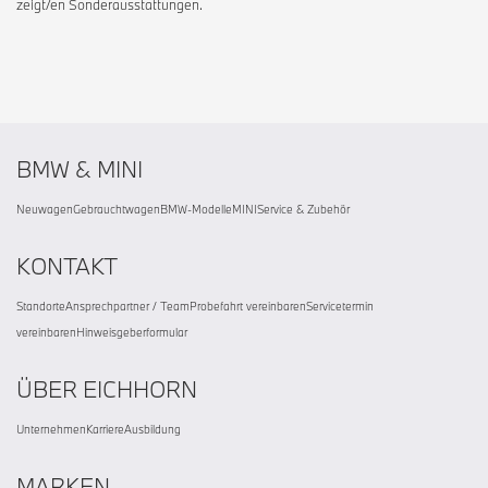
zeigt/en Sonderausstattungen.
BMW & MINI
Neuwagen
Gebrauchtwagen
BMW-Modelle
MINI
Service & Zubehör
KONTAKT
Standorte
Ansprechpartner / Team
Probefahrt vereinbaren
Servicetermin
vereinbaren
Hinweisgeberformular
ÜBER EICHHORN
Unternehmen
Karriere
Ausbildung
MARKEN