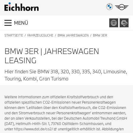
MENÜ
STARTSEITE
FAHRZEUGSUCHE
BMW JAHRESWAGEN
BMW 3ER
BMW 3ER | JAHRESWAGEN
LEASING
Hier finden Sie BMW 318, 320, 330, 335, 340, Limousine,
Touring, Kombi, Gran Turismo
Weitere Informationen zum offiziellen Kraftstoffverbrauch und den
offiziellen spezifischen CO2-Emissionen neuer Personenkraftwagen
können dem 'Leitfaden über den Kraftstoffverbrauch, die CO2-Emissionen
und den Stromverbrauch neuer Personenkraftwagen' entnommen werden,
der an allen Verkaufsstellen, bei der Deutschen Automobil Treuhand GmbH
(DAT), Hellmuth-Hirth-Str. 1, 73760 Ostfildern-Scharnhausen, und
unter
https://www.dat.de/co2/
unentgeltlich erhältlich ist. Abbildung/en